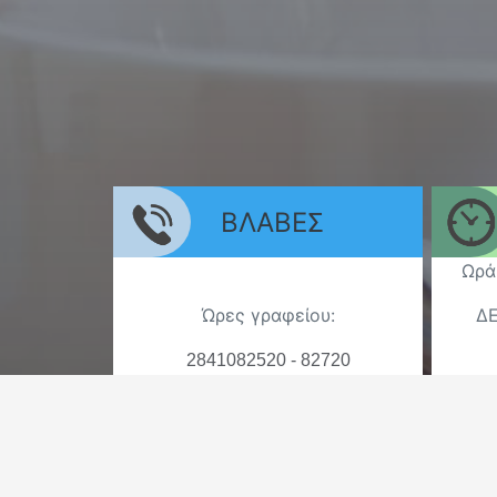
ΒΛΑΒΕΣ
Ωρά
Ώρες γραφείου:
ΔΕ
2841082520 - 82720
ΔΕ
Εκτός ωραρίου:
6944775825
Άγ