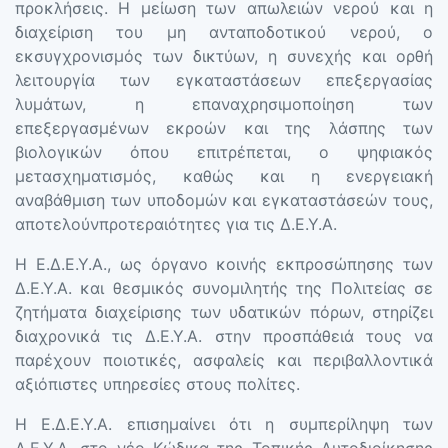
προκλήσεις. Η μείωση των απωλειών νερού και η
διαχείριση του μη ανταποδοτικού νερού, ο
εκσυγχρονισμός των δικτύων, η συνεχής και ορθή
λειτουργία των εγκαταστάσεων επεξεργασίας
λυμάτων, η επαναχρησιμοποίηση των
επεξεργασμένων εκροών και της λάσπης των
βιολογικών όπου επιτρέπεται, ο ψηφιακός
μετασχηματισμός, καθώς και η ενεργειακή
αναβάθμιση των υποδομών και εγκαταστάσεών τους,
αποτελούνπροτεραιότητες για τις Δ.Ε.Υ.Α.
Η Ε.Δ.Ε.Υ.Α., ως όργανο κοινής εκπροσώπησης των
Δ.Ε.Υ.Α. και θεσμικός συνομιλητής της Πολιτείας σε
ζητήματα διαχείρισης των υδατικών πόρων, στηρίζει
διαχρονικά τις Δ.Ε.Υ.Α. στην προσπάθειά τους να
παρέχουν ποιοτικές, ασφαλείς και περιβαλλοντικά
αξιόπιστες υπηρεσίες στους πολίτες.
Η Ε.Δ.Ε.Υ.Α. επισημαίνει ότι η συμπερίληψη των