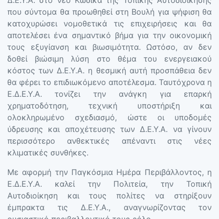
Δ.Ε.Υ.Α. στο νέο Κώδικα της Τοπικής Αυτοδιοίκησης
που σύντομα θα προωθηθεί στη Βουλή για ψήφιση θα
κατοχυρώσει νομοθετικά τις επιχειρήσεις και θα
αποτελέσει ένα σημαντικό βήμα για την οικονομική
τους εξυγίανση και βιωσιμότητα. Ωστόσο, αν δεν
δοθεί βιώσιμη λύση στο θέμα του ενεργειακού
κόστος των Δ.Ε.Υ.Α. η θεσμική αυτή προσπάθεια δεν
θα φέρει το επιδιωκόμενο αποτέλεσμα. Ταυτόχρονα η
Ε.Δ.Ε.Υ.Α. τονίζει την ανάγκη για επαρκή
χρηματοδότηση, τεχνική υποστήριξη και
ολοκληρωμένο σχεδιασμό, ώστε οι υποδομές
ύδρευσης και αποχέτευσης των Δ.Ε.Υ.Α. να γίνουν
περισσότερο ανθεκτικές απέναντι στις νέες
κλιματικές συνθήκες.
Με αφορμή την Παγκόσμια Ημέρα Περιβάλλοντος, η
Ε.Δ.Ε.Υ.Α. καλεί την Πολιτεία, την Τοπική
Αυτοδιοίκηση και τους πολίτες να στηρίξουν
έμπρακτα τις Δ.Ε.Υ.Α., αναγνωρίζοντας τον